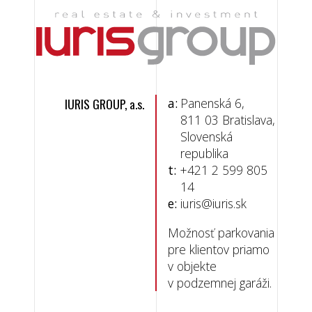
IURIS GROUP, a.s.
a:
Panenská 6,
811 03 Bratislava,
Slovenská
republika
t:
+421 2 599 805
14
e:
iuris@iuris.sk
Možnosť parkovania
pre klientov priamo
v objekte
v podzemnej garáži.