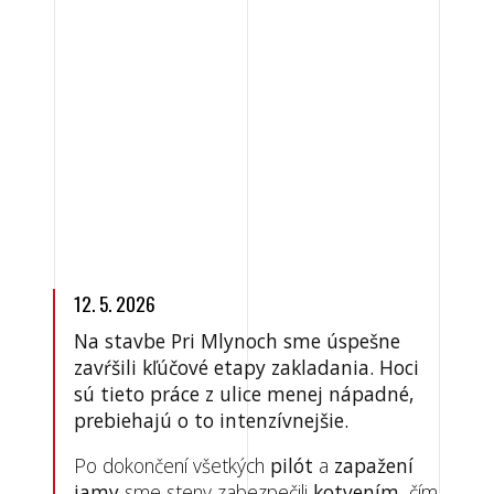
12. 5. 2026
Na stavbe Pri Mlynoch sme úspešne
zavŕšili kľúčové etapy zakladania. Hoci
sú tieto práce z ulice menej nápadné,
prebiehajú o to intenzívnejšie.
Po dokončení všetkých
pilót
a
zapažení
jamy
sme steny zabezpečili
kotvením
, čím