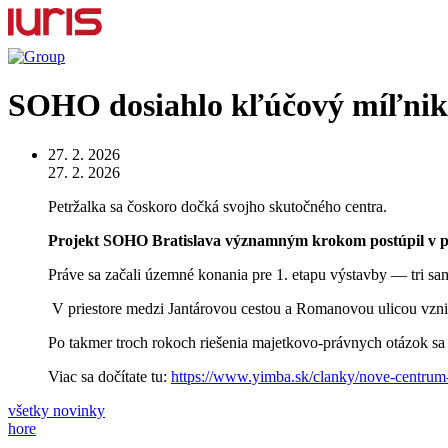
SOHO dosiahlo kľúčový míľnik
27. 2. 2026
27. 2. 2026
Petržalka sa čoskoro dočká svojho skutočného centra.
Projekt SOHO Bratislava významným krokom postúpil v po
Práve sa začali územné konania pre 1. etapu výstavby — tri sa
V priestore medzi Jantárovou cestou a Romanovou ulicou vzni
Po takmer troch rokoch riešenia majetkovo-právnych otázok sa p
Viac sa dočítate tu:
https://www.yimba.sk/clanky/nove-centrum-
všetky novinky
hore