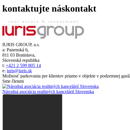
kontaktujte nás
kontakt
IURIS GROUP, a.s.
a:
Panenská 6,
811 03 Bratislava,
Slovenská republika
t:
+421 2 599 805 14
e:
iuris@iuris.sk
Možnosť parkovania pre klientov priamo v objekte v podzemnej garáž
Sme členmi
Národná asociácia realitných kancelárií Slovenska