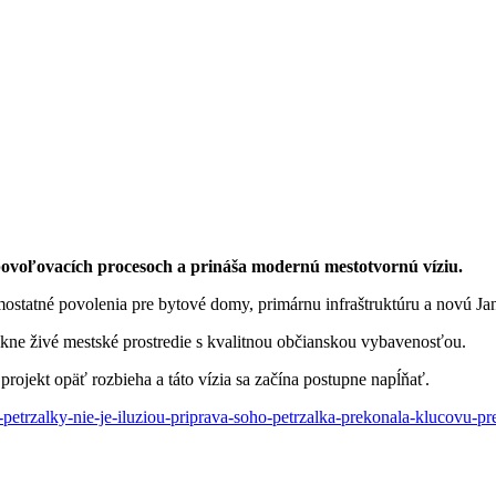
voľovacích procesoch a prináša modernú mestotvornú víziu.
mostatné povolenia pre bytové domy, primárnu infraštruktúru a novú Jan
kne živé mestské prostredie s kvalitnou občianskou vybavenosťou.
rojekt opäť rozbieha a táto vízia sa začína postupne napĺňať.
petrzalky-nie-je-iluziou-priprava-soho-petrzalka-prekonala-klucovu-p