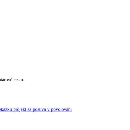
tárovú cestu.
rekazku-projekt-sa-posuva-v-povolovani