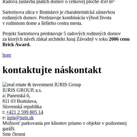
Radová zástavba piatich domov o celkovej ploche 450 m
Sartorisova ulica v Bratislave je charakteristická zástavbou
rodinných domov. Predstavuje kombináciu výhod života
v rodinnom dome a širšieho centra mesta.
Projekt Sartorisova predstavuje 5 radových rodinných domov
za ktorých návrh získal architekt Juraj Závodný v roku
2006 cenu
Brick Award.
hore
kontaktujte nás
kontakt
IURIS GROUP, a.s.
a:
Panenská 6,
811 03 Bratislava,
Slovenská republika
t:
+421 2 599 805 14
e:
iuris@iuris.sk
Možnosť parkovania pre klientov priamo v objekte v podzemnej
garáži.
Sme členmi