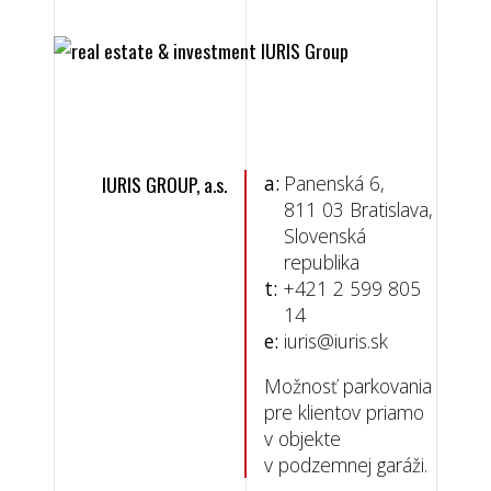
IURIS GROUP, a.s.
a:
Panenská 6,
811 03 Bratislava,
Slovenská
republika
t:
+421 2 599 805
14
e:
iuris@iuris.sk
Možnosť parkovania
pre klientov priamo
v objekte
v podzemnej garáži.