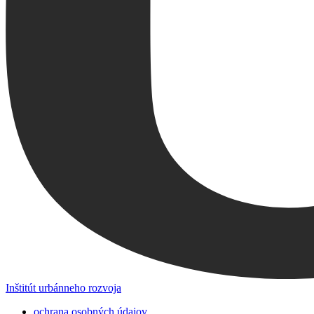
Inštitút urbánneho rozvoja
ochrana osobných údajov