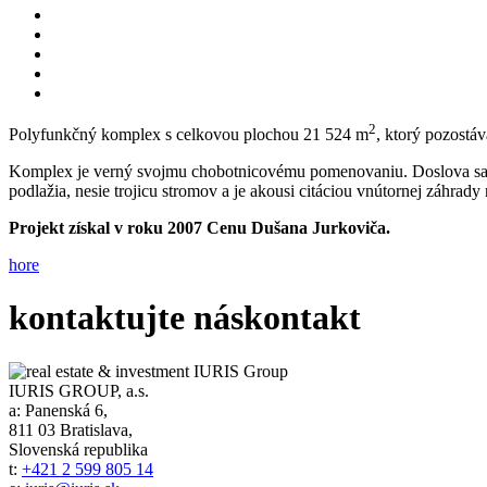
2
Polyfunkčný komplex s celkovou plochou 21 524 m
, ktorý pozostá
Komplex je verný svojmu chobotnicovému pomenovaniu. Doslova sa vi
podlažia, nesie trojicu stromov a je akousi citáciou vnútornej záhrady
Projekt získal v roku 2007 Cenu Dušana Jurkoviča.
hore
kontaktujte nás
kontakt
IURIS GROUP, a.s.
a:
Panenská 6,
811 03 Bratislava,
Slovenská republika
t:
+421 2 599 805 14