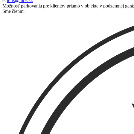
e:
iuris@iuris.sk
Možnosť parkovania pre klientov priamo v objekte v podzemnej garáž
Sme členmi