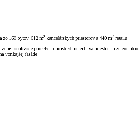
2
2
va zo 160 bytov, 612 m
kancelárskych priestorov a 440 m
retailu.
nie po obvode parcely a uprostred ponecháva priestor na zelené átr
 na vonkajšej fasáde.